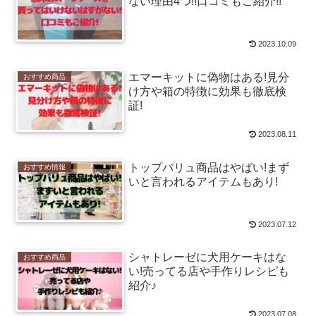
ない理由4つ!!口コミもご紹介!!
2023.10.09
エマーキットに偽物はある!見分
おすすめ商品
け方や箱の特徴に効果も徹底検
証!
2023.08.11
トップバリュ商品はやばい!まず
おすすめ情報
いと言われるアイテムもあり!
2023.07.12
シャトレーゼに犬用ケーキはな
おすすめ商品
い!売ってる店や手作りレシピも
紹介♪
2023.07.08