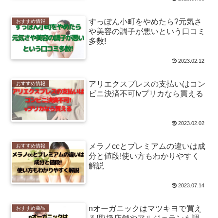
すっぽん小町をやめたら?元気さ
おすすめ情報
や美容の調子が悪いという口コミ
多数!
2023.02.12
アリエクスプレスの支払いはコン
おすすめ情報
ビニ決済不可!vプリカなら買える
2023.02.02
メラノccとプレミアムの違いは成
おすすめ情報
分と値段!使い方もわかりやすく
解説
2023.07.14
nオーガニックはマツキヨで買え
おすすめ商品