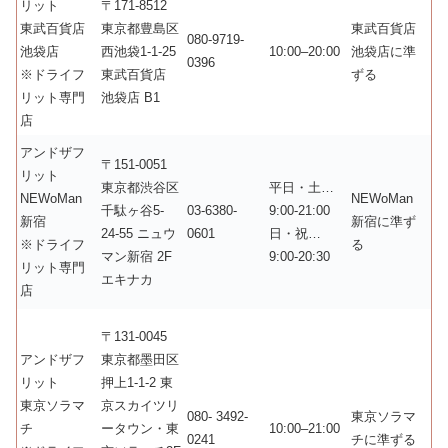
リット
〒171-8512
東武百貨店
東京都豊島区
東武百貨店
080-9719-
池袋店
西池袋1-1-25
10:00–20:00
池袋店に準
0396
※ドライフ
東武百貨店
ずる
リット専門
池袋店 B1
店
アンドザフ
〒151-0051
リット
東京都渋谷区
平日・土…
NEWoMan
NEWoMan
千駄ヶ谷5-
03-6380-
9:00-21:00
新宿
新宿に準ず
24-55 ニュウ
0601
日・祝…
※ドライフ
る
マン新宿 2F
9:00-20:30
リット専門
エキナカ
店
〒131-0045
アンドザフ
東京都墨田区
リット
押上1-1-2 東
東京ソラマ
京スカイツリ
080- 3492-
東京ソラマ
チ
ータウン・東
10:00–21:00
0241
チに準ずる