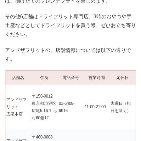
は、揚げたてのフレンチフライを楽しめます。
その他6店舗はドライフリット専門店。3時のおやつや手
土産などとしてドライフリットを買う際、ぜひお立ち寄り
ください。
アンドザフリットの、店舗情報については以下の通りで
す。
店舗名
住所
電話番号
営業時間
定休日
〒150-0012
アンドザフ
東京都渋谷区
03-6409-
火曜日（祝
リット
11:00-21:00
広尾5-16-1 北
6916
日を除く）
広尾本店
村60館1F
〒460-0008
アンドザフ