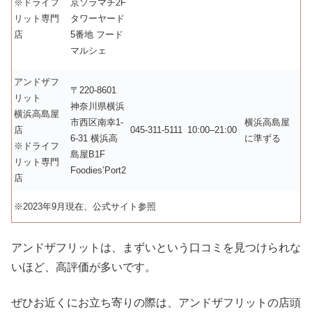
※ドライフ
京ソラマチ2F
リット専門
タワーヤード
店
5番地 フード
マルシェ
アンドザフ
〒220-8601
リット
神奈川県横浜
横浜高島屋
市西区南幸1-
横浜高島屋
店
045-311-5111
10:00–21:00
6-31 横浜高
に準ずる
※ドライフ
島屋B1F
リット専門
Foodies’Port2
店
※2023年9月現在、公式サイト参照
アンドザフリットは、まずいという口コミを見つけられな
いほど、高評価が多いです。
ぜひお近くにお立ち寄りの際は、アンドザフリットの店頭