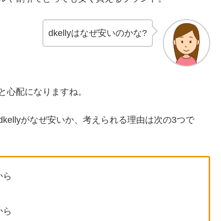
dkellyはなぜ安いのかな?
と心配になりますね。
dkellyがなぜ安いか、考えられる理由は次の3つで
から
から