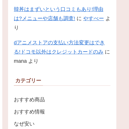
韓丼はまずいという口コミもあり!理由
は?メニューや店舗も調査!
に
やすべー
よ
り
dアニメストアの支払い方法変更はでき
る!ドコモ以外はクレジットカードのみ
に
mana
より
カテゴリー
おすすめ商品
おすすめ情報
なぜ安い