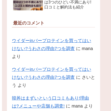
は3つのひどい不満にあり!
口コミと解約法も紹介
最近のコメント
ウイダーinバープロテインを買ってはい
けない?うわさの理由7つを調査
に
mana
より
ウイダーinバープロテインを買ってはい
けない?うわさの理由7つを調査
に
さいと
う
より
韓丼はまずいという口コミもあり!理由
は?メニューや店舗も調査!
に
mana
より