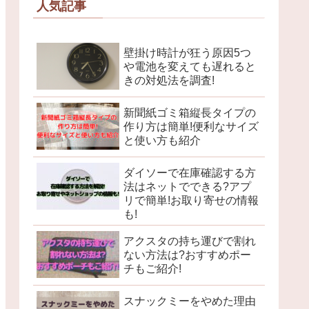
人気記事
壁掛け時計が狂う原因5つ
や電池を変えても遅れると
きの対処法を調査!
新聞紙ゴミ箱縦長タイプの
作り方は簡単!便利なサイズ
と使い方も紹介
ダイソーで在庫確認する方
法はネットでできる?アプ
リで簡単!お取り寄せの情報
も!
アクスタの持ち運びで割れ
ない方法は?おすすめポー
チもご紹介!
スナックミーをやめた理由