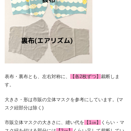
表布・裏布とも、左右対称に、
【各2枚ずつ】
裁断しま
す。
大きさ・形は市販の立体マスクを参考にしています。(マ
スク紐部分は除く)
市販立体マスクの大きさに、縫い代を
【1㎝】
くらい・マ
スク紐を付ける部分には
【2㎝】
くらい足して裁断してい