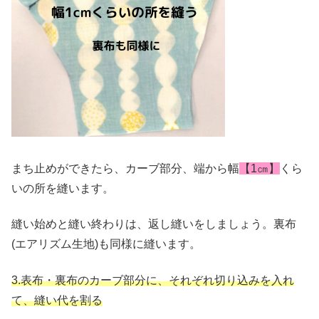
まち止めができたら、カーブ部分、端から幅
【1㎝】
くら
いの所を縫います。
縫い始めと縫い終わりは、返し縫いをしましょう。裏布
(エアリズム生地)も同様に縫います。
3.
表布・裏布のカーブ部分に、それぞれ切り込みを入れ
て、縫い代を割る