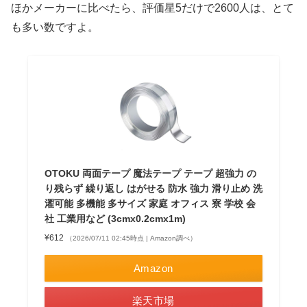
ほかメーカーに比べたら、評価星5だけで2600人は、とて
も多い数ですよ。
OTOKU 両面テープ 魔法テープ テープ 超強力 の
り残らず 繰り返し はがせる 防水 強力 滑り止め 洗
濯可能 多機能 多サイズ 家庭 オフィス 寮 学校 会
社 工業用など (3cmx0.2cmx1m)
¥612
（2026/07/11 02:45時点 | Amazon調べ）
Amazon
楽天市場