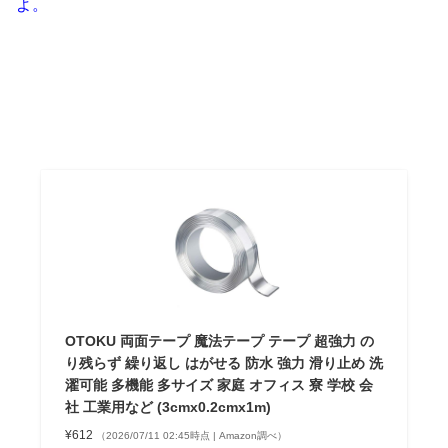
よ。
OTOKU 両面テープ 魔法テープ テープ 超強力 の
り残らず 繰り返し はがせる 防水 強力 滑り止め 洗
濯可能 多機能 多サイズ 家庭 オフィス 寮 学校 会
社 工業用など (3cmx0.2cmx1m)
¥612
（2026/07/11 02:45時点 | Amazon調べ）