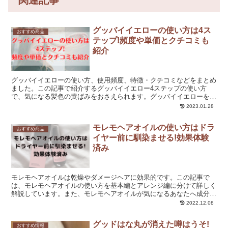
グッバイイエローの使い方は4ス
おすすめ商品
テップ!頻度や単価とクチコミも
紹介
グッバイイエローの使い方、使用頻度、特徴・クチコミなどをまとめ
ました。この記事で紹介するグッバイイエロー4ステップの使い方
で、気になる髪色の黄ばみをおさえられます。グッバイイエローを使
いこなし、ステキな髪色で毎日を楽しく過ごしましょう!
2023.01.28
モレモヘアオイルの使い方はドラ
おすすめ商品
イヤー前に馴染ませる!効果体験
済み
モレモヘアオイルは乾燥やダメージヘアに効果的です。この記事で
は、モレモヘアオイルの使い方を基本編とアレンジ編に分けて詳しく
解説しています。また、モレモヘアオイルが気になるあなたへ成分や
購入できるショップ・ECサイトなども紹介しています!
2022.12.08
グッドはな丸が消えた噂はうそ!
おすすめ情報