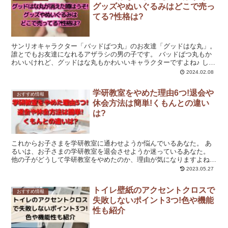
グッズやぬいぐるみはどこで売っ
てる?性格は?
サンリオキャラクター「バッドばつ丸」のお友達「グッドはな丸」。
誰とでもお友達になれるアザラシの男の子です。 バッドばつ丸もか
わいいけれど、グッドはな丸もかわいいキャラクターですよね♪ しか
し、グッドはな丸には「消えた」という声があります。 ...
2024.02.08
学研教室をやめた理由6つ!退会や
おすすめ情報
休会方法は簡単!くもんとの違い
は?
これからお子さまを学研教室に通わせようか悩んでいるあなた。 あ
るいは、お子さまの学研教室を退会させようか迷っているあなた。
他の子がどうして学研教室をやめたのか、理由が気になりますよね。
学研教室は、以下の理由でやめた子が多かったです。 習...
2023.05.27
トイレ壁紙のアクセントクロスで
おすすめ情報
失敗しないポイント3つ!色や機能
性も紹介