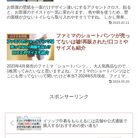
お部屋の壁紙を一面だけデザイン違いにするアクセントクロス。貼る
と、お部屋のテイストが一気に変わります。 色や柄を使うため、壁
の面積が少ないトイレなら取り入れやすそうですね。 しかし簡単に
貼り替えられるものではないため失敗したくないはず。 壁...
2023.02.11
ファミマのショートパンツが売っ
おすすめ情報
てないは嘘!再販された!口コミや
サイズも紹介
2023年4月発売のファミマ「ショートパンツ」。大人気商品なので、
1枚買ってみたいなと思いますよね。 ファミマのショートパンツはど
こにも売ってないって聞いたけど本当? 2024年5月現在、ファミマの
ショートパンツは売ってますよ。 2023年...
2024.05.20
スポンサーリンク
イソップ巾着をもらえるには店舗や公式通販で
購入する!おすすめの使い道も!