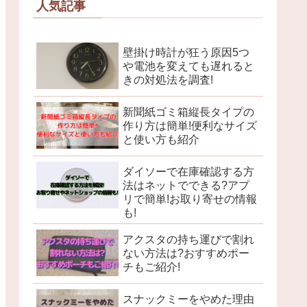
人気記事
壁掛け時計が狂う原因5つ
や電池を変えても遅れると
きの対処法を調査!
新聞紙ゴミ箱縦長タイプの
作り方は簡単!便利なサイズ
と使い方も紹介
ダイソーで在庫確認する方
法はネットでできる?アプ
リで簡単!お取り寄せの情報
も!
アクスタの持ち運びで割れ
ない方法は?おすすめポー
チもご紹介!
スナックミーをやめた理由