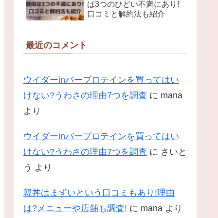
は3つのひどい不満にあり!
口コミと解約法も紹介
最近のコメント
ウイダーinバープロテインを買ってはい
けない?うわさの理由7つを調査
に
mana
より
ウイダーinバープロテインを買ってはい
けない?うわさの理由7つを調査
に
さいと
う
より
韓丼はまずいという口コミもあり!理由
は?メニューや店舗も調査!
に
mana
より