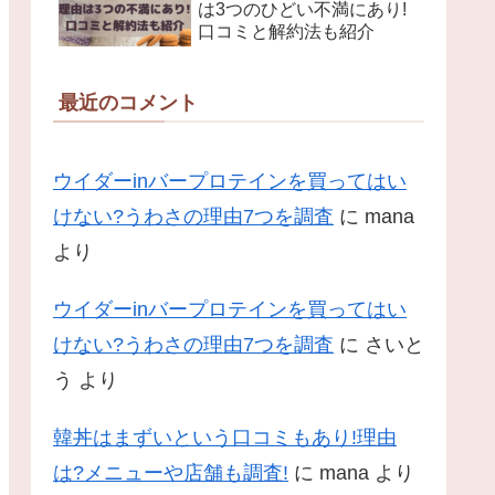
は3つのひどい不満にあり!
口コミと解約法も紹介
最近のコメント
ウイダーinバープロテインを買ってはい
けない?うわさの理由7つを調査
に
mana
より
ウイダーinバープロテインを買ってはい
けない?うわさの理由7つを調査
に
さいと
う
より
韓丼はまずいという口コミもあり!理由
は?メニューや店舗も調査!
に
mana
より