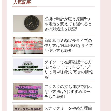
人気記事
壁掛け時計が狂う原因5つ
や電池を変えても遅れると
きの対処法を調査!
新聞紙ゴミ箱縦長タイプの
作り方は簡単!便利なサイズ
と使い方も紹介
ダイソーで在庫確認する方
法はネットでできる?アプ
リで簡単!お取り寄せの情報
も!
アクスタの持ち運びで割れ
ない方法は?おすすめポー
チもご紹介!
スナックミーをやめた理由