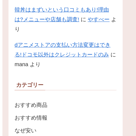
韓丼はまずいという口コミもあり!理由
は?メニューや店舗も調査!
に
やすべー
よ
り
dアニメストアの支払い方法変更はでき
る!ドコモ以外はクレジットカードのみ
に
mana
より
カテゴリー
おすすめ商品
おすすめ情報
なぜ安い