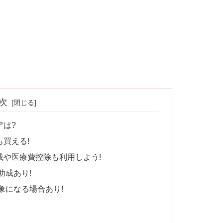
次
アは?
買える!
成や医療費控除も利用しよう!
助成あり!
象になる場合あり!