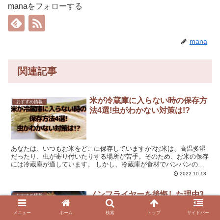
manaをフォローする
mana
関連記事
米が冷蔵庫に入らない時の保存方
おすすめ情報
法4選!虫がわかない対策は!?
あなたは、いつもお米をどこに保存していますか?お米は、高温多湿
だったり、虫が寄り付いたりする場所が苦手。そのため、お米の保存
には冷蔵庫が適しています。 しかし、冷蔵庫が食材でパンパンの場
合、お米は冷蔵庫に入らないですよね。 そこでお米が冷蔵...
2022.10.13
ノンフライヤーを後悔した理由3
おすすめ情報
つ!まずいという声あり!メリット
は?
メニュー
ホーム
検索
トップ
サイドバー