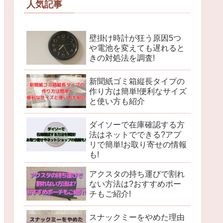
人気記事
壁掛け時計が狂う原因5つ
や電池を変えても遅れると
きの対処法を調査!
新聞紙ゴミ箱縦長タイプの
作り方は簡単!便利なサイズ
と使い方も紹介
ダイソーで在庫確認する方
法はネットでできる?アプ
リで簡単!お取り寄せの情報
も!
アクスタの持ち運びで割れ
ない方法は?おすすめポー
チもご紹介!
スナックミーをやめた理由