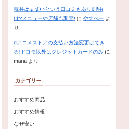
韓丼はまずいという口コミもあり!理由
は?メニューや店舗も調査!
に
やすべー
よ
り
dアニメストアの支払い方法変更はでき
る!ドコモ以外はクレジットカードのみ
に
mana
より
カテゴリー
おすすめ商品
おすすめ情報
なぜ安い