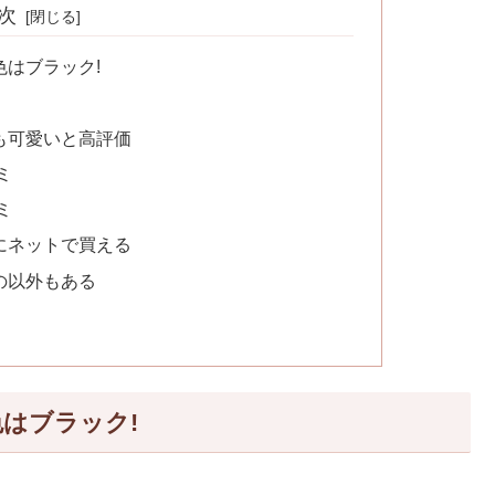
次
はブラック!
も可愛いと高評価
ミ
ミ
にネットで買える
の以外もある
はブラック!