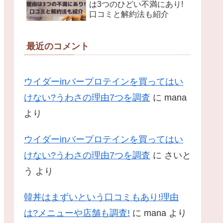
は3つのひどい不満にあり!
口コミと解約法も紹介
最近のコメント
ウイダーinバープロテインを買ってはい
けない?うわさの理由7つを調査
に
mana
より
ウイダーinバープロテインを買ってはい
けない?うわさの理由7つを調査
に
さいと
う
より
韓丼はまずいという口コミもあり!理由
は?メニューや店舗も調査!
に
mana
より